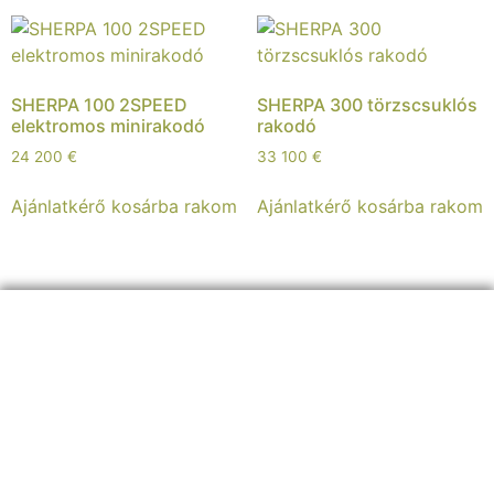
SHERPA 100 2SPEED
SHERPA 300 törzscsuklós
elektromos minirakodó
rakodó
24 200
€
33 100
€
Ajánlatkérő kosárba rakom
Ajánlatkérő kosárba rakom
ELÉRHETŐSÉGEINK:
+36 30 8
26 5860
info@sherpagep.hu
1107 Budapest, Fogadó utca 4. A. ép. félemelet