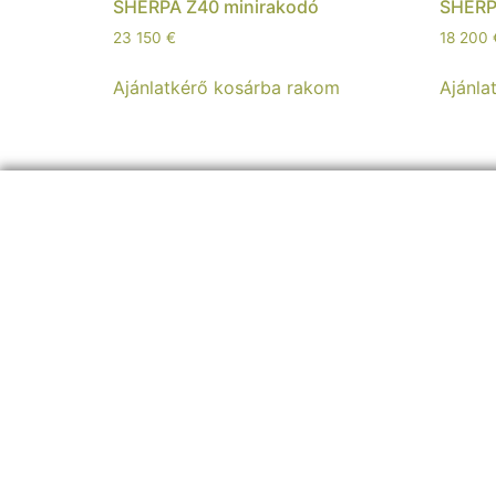
SHERPA Z40 minirakodó
SHERP
23 150
€
18 200
Ajánlatkérő kosárba rakom
Ajánla
ELÉRHETŐSÉGEINK:
+36 30 8
26 5860
info@sherpagep.hu
1107 Budapest, Fogadó utca 4. A. ép. félemelet