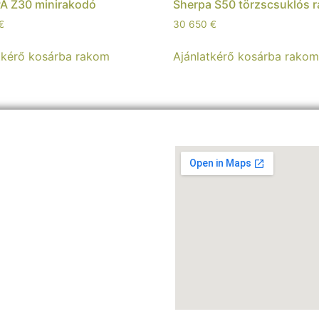
A Z30 minirakodó
Sherpa S50 törzscsuklós 
€
30 650
€
tkérő kosárba rakom
Ajánlatkérő kosárba rako