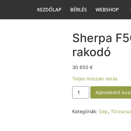
KEZDŐLAP
BÉRLÉS
WEBSHOP
Sherpa F5
rakodó
30 650
€
Teljes műszaki leírás
Ajánlatkérő ko
Kategóriák:
Gép
,
Törzscsu