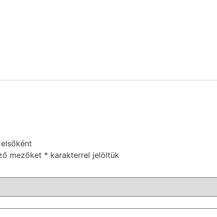
 elsőként
ező mezőket
*
karakterrel jelöltük