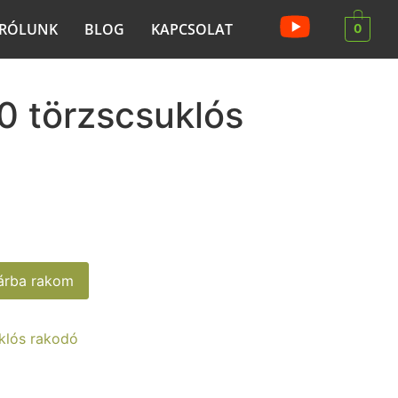
RÓLUNK
BLOG
KAPCSOLAT
0
0 törzscsuklós
sárba rakom
klós rakodó