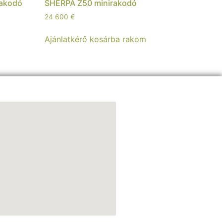
rakodó
SHERPA Z50 minirakodó
24 600
€
m
Ajánlatkérő kosárba rakom