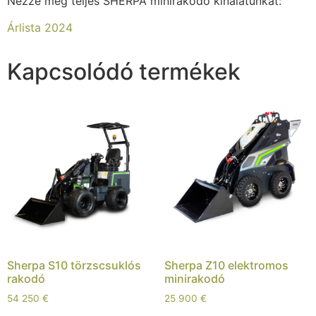
Nézze meg teljes SHERPA minirakodó kínálatunkat:
Árlista 2024
Kapcsolódó termékek
Sherpa S10 törzscsuklós
Sherpa Z10 elektromos
rakodó
minirakodó
54 250
€
25 900
€