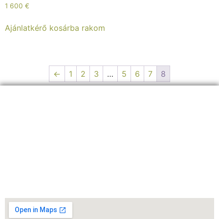
1 600
€
Ajánlatkérő kosárba rakom
←
1
2
3
…
5
6
7
8
ELÉRHETŐSÉGEINK:
+36 30 8
26 5860
info@sherpagep.hu
1107 Budapest, Fogadó utca 4. A. ép. félemelet