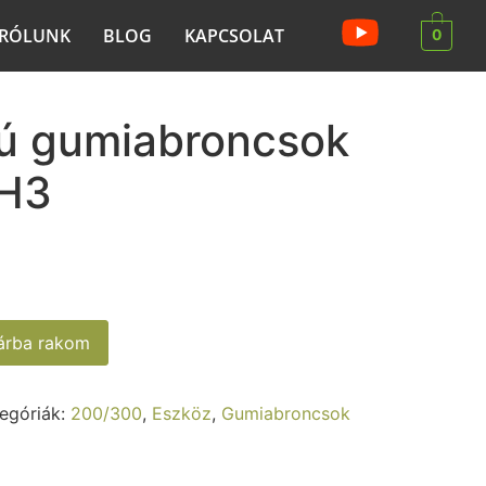
RÓLUNK
BLOG
KAPCSOLAT
0
lú gumiabroncsok
SH3
sárba rakom
egóriák:
200/300
,
Eszköz
,
Gumiabroncsok