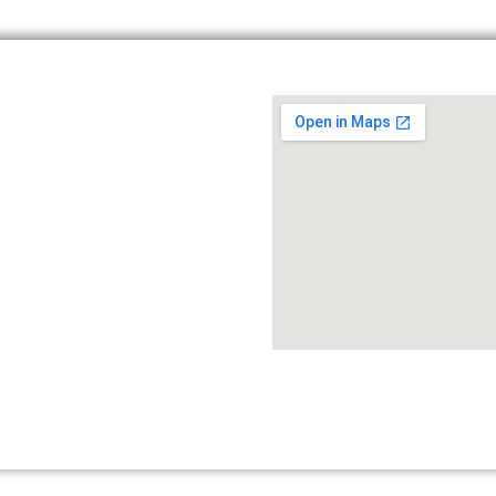
dőlap
Bérlés
Webshop
Rólunk
Blog
Kapcs