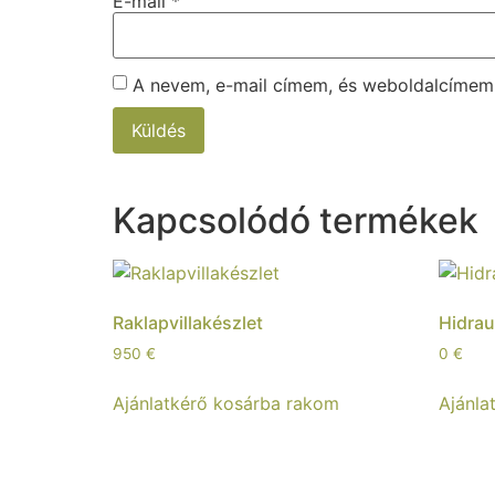
E-mail
*
A nevem, e-mail címem, és weboldalcíme
Kapcsolódó termékek
Raklapvillakészlet
Hidrau
950
€
0
€
Ajánlatkérő kosárba rakom
Ajánla