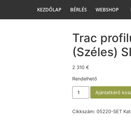
KEZDŐLAP
BÉRLÉS
WEBSHOP
Trac profi
(Széles) 
2 310
€
Rendelhető
Ajánlatkérő ko
Cikkszám:
05220-SET
Kat