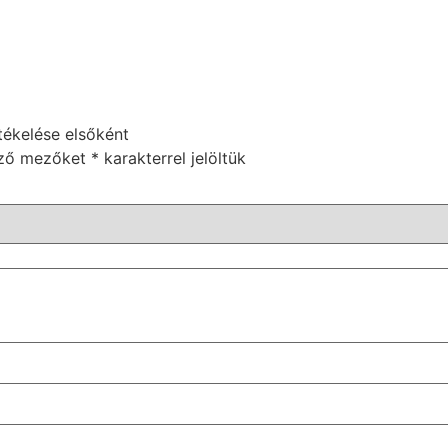
tékelése elsőként
ező mezőket
*
karakterrel jelöltük