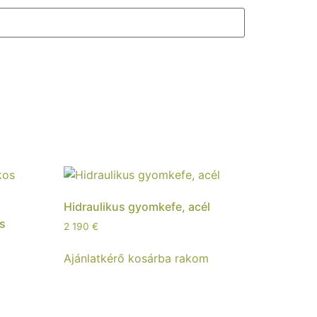
Hidraulikus gyomkefe, acél
os
2 190
€
Ajánlatkérő kosárba rakom
m