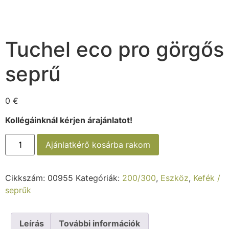
Tuchel eco pro görgős
seprű
0
€
Kollégáinknál kérjen árajánlatot!
Ajánlatkérő kosárba rakom
Cikkszám:
00955
Kategóriák:
200/300
,
Eszköz
,
Kefék /
seprűk
Leírás
További információk