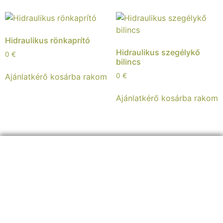
Hidraulikus rönkaprító
Hidraulikus szegélykő
0
€
bilincs
Ajánlatkérő kosárba rakom
0
€
Ajánlatkérő kosárba rakom
ELÉRHETŐSÉGEINK:
+36 30 8
26 5860
info@sherpagep.hu