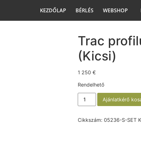
KEZDŐLAP
BÉRLÉS
WEBSHOP
Trac profi
(Kicsi)
1 250
€
Rendelhető
Ajánlatkérő ko
Cikkszám:
05236-S-SET
K