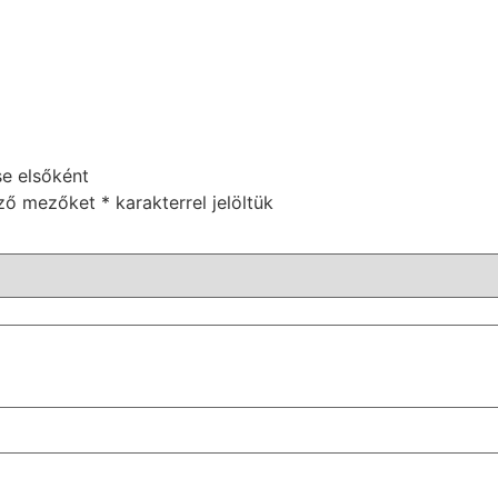
se elsőként
ező mezőket
*
karakterrel jelöltük