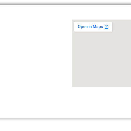
dőlap
Bérlés
Webshop
Rólunk
Blog
Kapcs