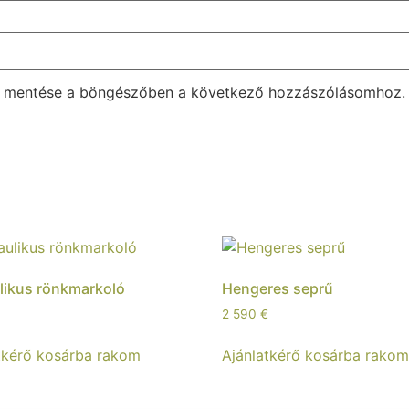
m mentése a böngészőben a következő hozzászólásomhoz.
likus rönkmarkoló
Hengeres seprű
2 590
€
tkérő kosárba rakom
Ajánlatkérő kosárba rako