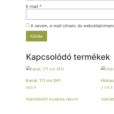
E-mail
*
A nevem, e-mail címem, és weboldalcíme
Kapcsolódó termékek
Kanál, 111 cm SH1
Hidrau
900
€
2 175
€
Ajánlatkérő kosárba rakom
Ajánla