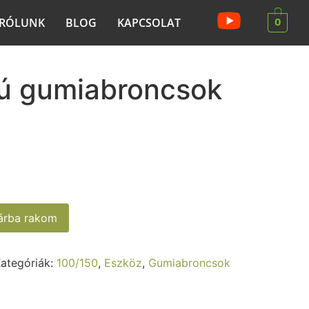
RÓLUNK
BLOG
KAPCSOLAT
0
lú gumiabroncsok
sárba rakom
ategóriák:
100/150
,
Eszköz
,
Gumiabroncsok