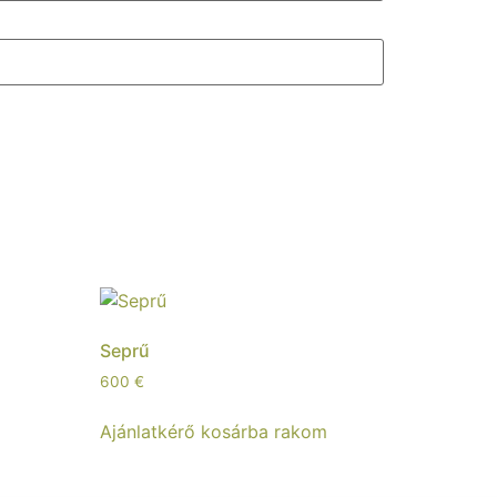
Seprű
600
€
m
Ajánlatkérő kosárba rakom