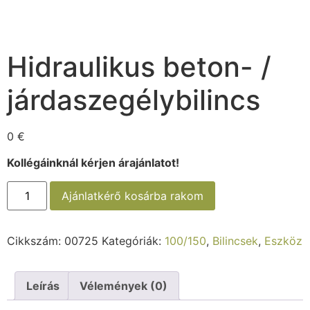
Hidraulikus beton- /
járdaszegélybilincs
0
€
Kollégáinknál kérjen árajánlatot!
Ajánlatkérő kosárba rakom
Cikkszám:
00725
Kategóriák:
100/150
,
Bilincsek
,
Eszköz
Leírás
Vélemények (0)