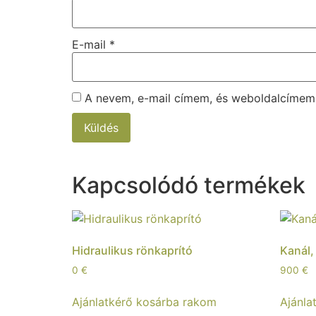
E-mail
*
A nevem, e-mail címem, és weboldalcíme
Kapcsolódó termékek
Hidraulikus rönkaprító
Kanál,
0
€
900
€
Ajánlatkérő kosárba rakom
Ajánla