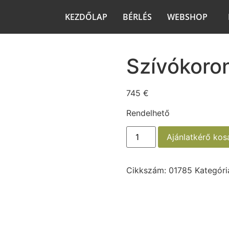
KEZDŐLAP
BÉRLÉS
WEBSHOP
Szívókoro
745
€
Rendelhető
Ajánlatkérő ko
Cikkszám:
01785
Kategóri