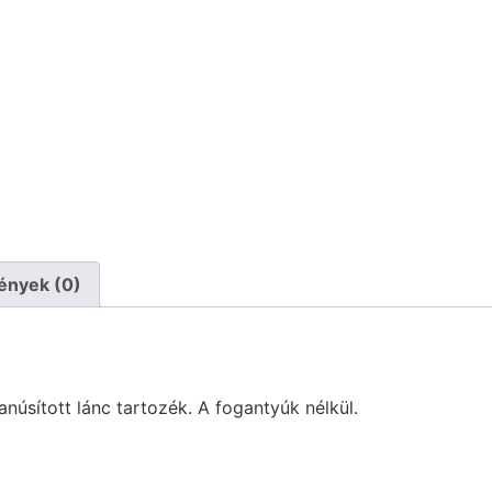
ények (0)
úsított lánc tartozék. A fogantyúk nélkül.