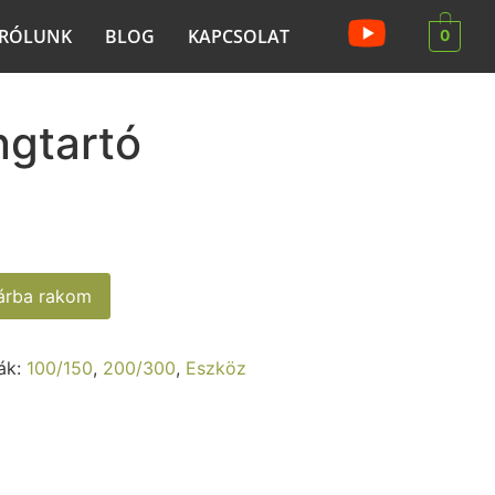
RÓLUNK
BLOG
KAPCSOLAT
0
ngtartó
sárba rakom
ák:
100/150
,
200/300
,
Eszköz