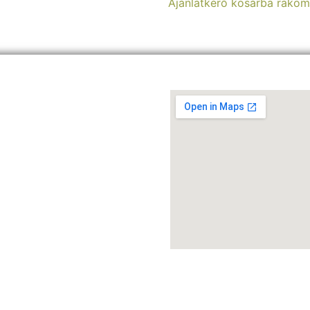
Ajánlatkérő kosárba rako
dőlap
Bérlés
Webshop
Rólunk
Blog
Kapcs