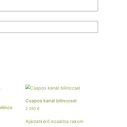
Csapos kanál bilinccsel
ilincs
2 250
€
Ajánlatkérő kosárba rakom