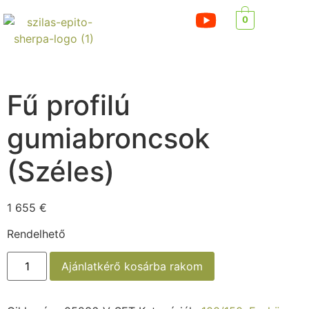
0
Fű profilú
gumiabroncsok
(Széles)
1 655
€
Rendelhető
Ajánlatkérő kosárba rakom