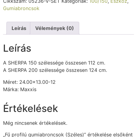
Cikkszám:
05236-V-SET
Kategóriák:
100/150
,
Eszköz
,
Gumiabroncsok
Leírás
Vélemények (0)
Leírás
A SHERPA 150 szélessége összesen 112 cm.
A SHERPA 200 szélessége összesen 124 cm.
Méret: 24.00×13.00-12
Márka: Maxxis
Értékelések
Még nincsenek értékelések.
„Fű profilú gumiabroncsok (Széles)” értékelése elsőként