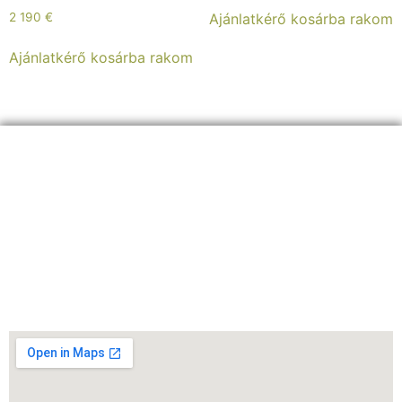
Ajánlatkérő kosárba rakom
2 190
€
Ajánlatkérő kosárba rakom
ELÉRHETŐSÉGEINK:
+36 30 8
26 5860
info@sherpagep.hu
1107 Budapest, Fogadó utca 4. A. ép. félemelet