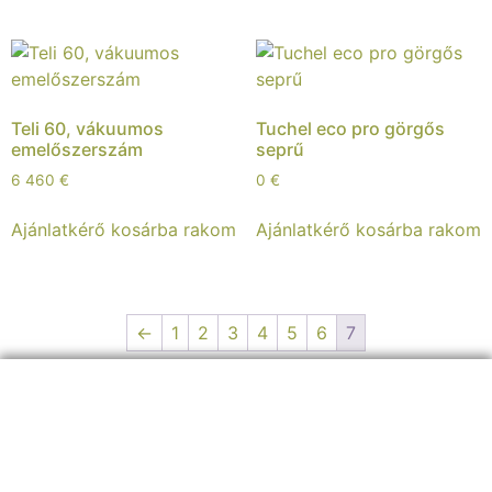
Teli 60, vákuumos
Tuchel eco pro görgős
emelőszerszám
seprű
6 460
€
0
€
Ajánlatkérő kosárba rakom
Ajánlatkérő kosárba rakom
←
1
2
3
4
5
6
7
ELÉRHETŐSÉGEINK:
+36 30 8
26 5860