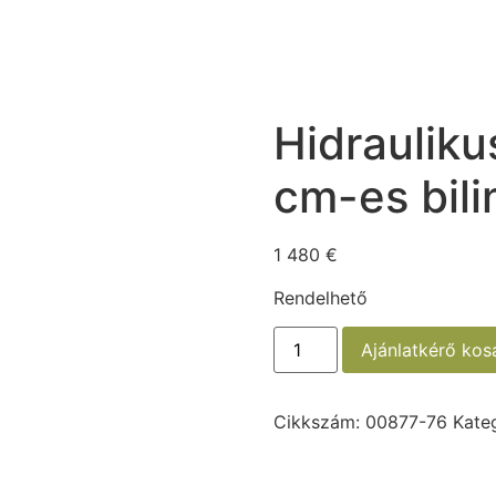
KEZDŐLAP
BÉRLÉS
WEBSHOP
R
Hidrauliku
cm-es bili
1 480
€
Rendelhető
Ajánlatkérő ko
Cikkszám:
00877-76
Kate