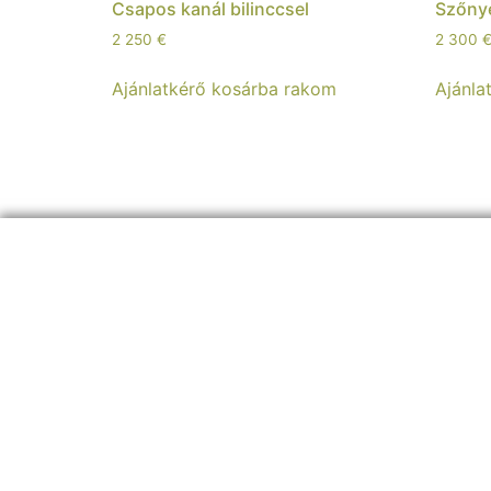
Csapos kanál bilinccsel
Szőnye
2 250
€
2 300
Ajánlatkérő kosárba rakom
Ajánla
ELÉRHETŐSÉGEINK:
+36 30 8
26 5860
info@sherpagep.hu
1107 Budapest, Fogadó utca 4. A. ép. félemelet