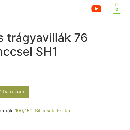
0
ÓLUNK
BLOG
KAPCSOLAT
s trágyavillák 76
nccsel SH1
sárba rakom
góriák:
100/150
,
Bilincsek
,
Eszköz