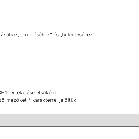
ásához, „emeléséhez” és „billentéséhez”.
 SH1” értékelése elsőként
ező mezőket
*
karakterrel jelöltük