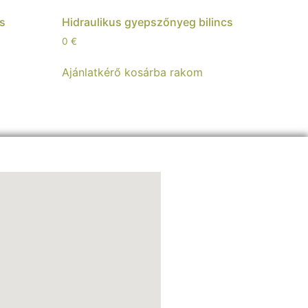
os
Hidraulikus gyepszőnyeg bilincs
0
€
Ajánlatkérő kosárba rakom
m