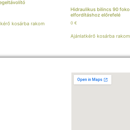
geltávolító
Hidraulikus bilincs 90 fok
€
elfordításhoz előrefelé
tkérő kosárba rakom
0
€
Ajánlatkérő kosárba rako