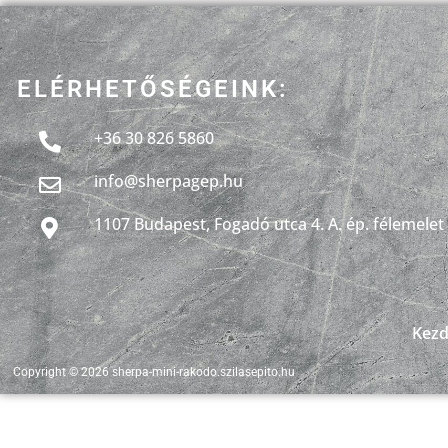
ELÉRHETŐSÉGEINK:
+36 30 8
26 5860
info@sherpagep.hu
1107 Budapest, Fogadó utca 4. A. ép. félemelet
Kezd
Copyright © 2026 sherpa-mini-rakodo.szilasepito.hu