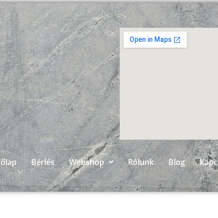
őlap
Bérlés
Webshop
Rólunk
Blog
Kapc