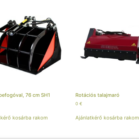
befogóval, 76 cm SH1
Rotációs talajmaró
0
€
tkérő kosárba rakom
Ajánlatkérő kosárba rako