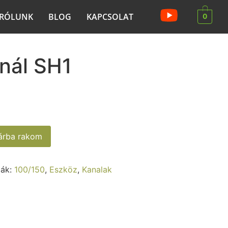
RÓLUNK
BLOG
KAPCSOLAT
0
nál SH1
sárba rakom
iák:
100/150
,
Eszköz
,
Kanalak