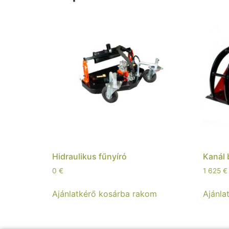
Hidraulikus fűnyíró
Kanál 
0
€
1 625
€
Ajánlatkérő kosárba rakom
Ajánla