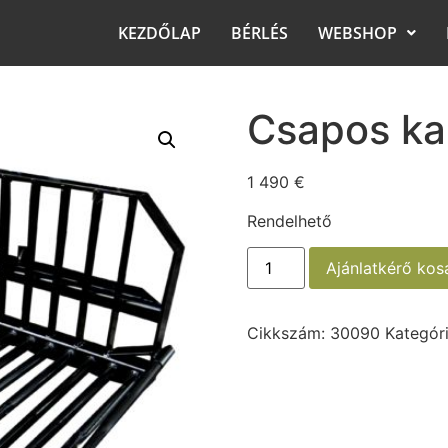
KEZDŐLAP
BÉRLÉS
WEBSHOP
Csapos ka
1 490
€
Rendelhető
Ajánlatkérő ko
Cikkszám:
30090
Kategór