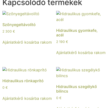
Kapcsolódó termékek
Szőnyegeltávolító
Hidraulikus gyomkefe,
2 300
€
acél
Ajánlatkérő kosárba rakom
2 190
€
Ajánlatkérő kosárba rakom
Hidraulikus rönkaprító
Hidraulikus szegélykő
0
€
bilincs
Ajánlatkérő kosárba rakom
0
€