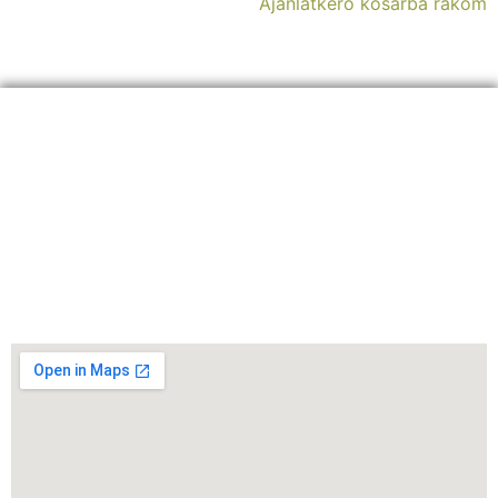
Ajánlatkérő kosárba rakom
ELÉRHETŐSÉGEINK:
+36 30 8
26 5860
info@sherpagep.hu
1107 Budapest, Fogadó utca 4. A. ép. félemelet