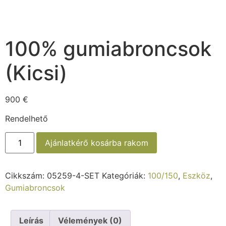
100% gumiabroncsok
(Kicsi)
900
€
Rendelhető
Ajánlatkérő kosárba rakom
Cikkszám:
05259-4-SET
Kategóriák:
100/150
,
Eszköz
,
Gumiabroncsok
Leírás
Vélemények (0)