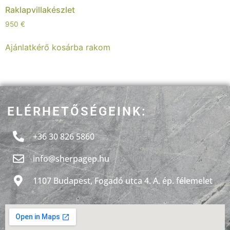
Raklapvillakészlet
950
€
Ajánlatkérő kosárba rakom
ELÉRHETŐSÉGEINK:
+36 30 8
26 5860
info@sherpagep.hu
1107 Budapest, Fogadó utca 4. A. ép. félemelet