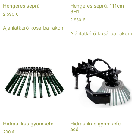
Hengeres seprű
Hengeres seprű, 111cm
SH1
2 590
€
2 850
€
Ajánlatkérő kosárba rakom
Ajánlatkérő kosárba rakom
Hidraulikus gyomkefe
Hidraulikus gyomkefe,
acél
200
€