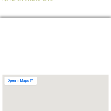
ELÉRHETŐSÉGEINK:
+36 30 8
26 5860
info@sherpagep.hu
1107 Budapest, Fogadó utca 4. A. ép. félemelet