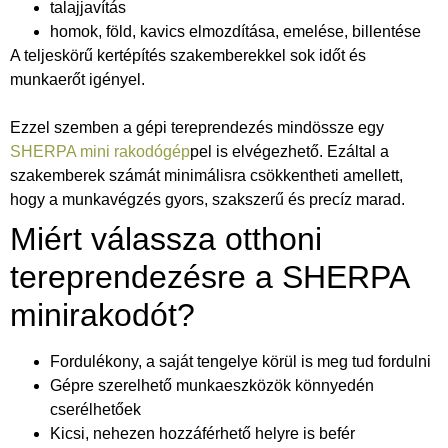
talajjavítás
homok, föld, kavics elmozdítása, emelése, billentése
A teljeskörű kertépítés szakemberekkel sok időt és
munkaerőt igényel.
Ezzel szemben a gépi tereprendezés mindössze egy
SHERPA mini rakodógép
pel is elvégezhető. Ezáltal a
szakemberek számát minimálisra csökkentheti amellett,
hogy a munkavégzés gyors, szakszerű és precíz marad.
Miért válassza otthoni
tereprendezésre a SHERPA
minirakodót?
Fordulékony, a saját tengelye körül is meg tud fordulni
Gépre szerelhető munkaeszközök könnyedén
cserélhetőek
Kicsi, nehezen hozzáférhető helyre is befér