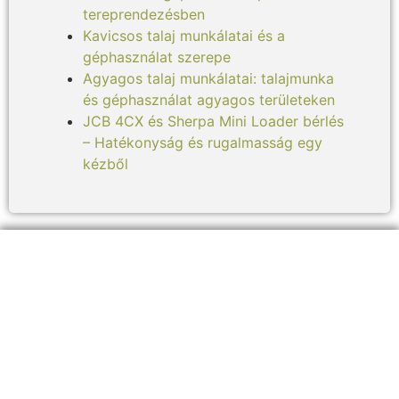
tereprendezésben
Kavicsos talaj munkálatai és a
géphasználat szerepe
Agyagos talaj munkálatai: talajmunka
és géphasználat agyagos területeken
JCB 4CX és Sherpa Mini Loader bérlés
– Hatékonyság és rugalmasság egy
kézből
ELÉRHETŐSÉGEINK:
+36 30 8
26 5860
info@sherpagep.hu
1107 Budapest, Fogadó utca 4. A. ép. félemelet