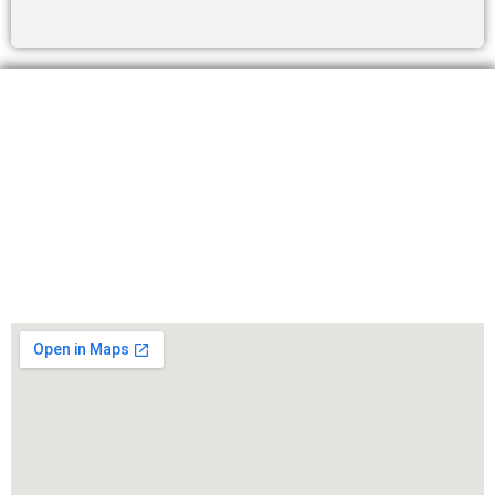
ELÉRHETŐSÉGEINK:
+36 30 8
26 5860
info@sherpagep.hu
1107 Budapest, Fogadó utca 4. A. ép. félemelet