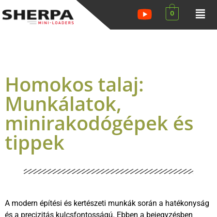
0
Homokos talaj:
Munkálatok,
minirakodógépek és
tippek
A modern építési és kertészeti munkák során a hatékonyság
és a precizitás kulcsfontosságú. Ebben a bejegyzésben