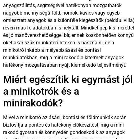
anyagszállítás, segítségével hatékonyan mozgathatók
nagyobb mennyiségű föld, homok, kavics vagy egyéb
ömlesztett anyagok és a különféle kiegészítők (például villa)
révén más feladatokban is helytáll. Mindkét gép kis mérettel
és jó manőverezhetőséggel bír, ennek köszönhetően könnyű
őket akár szűk munkaterületeken is használni, de a
minikotró inkább a mélyebb ásási és bontási
munkálatokban, míg a mini rakodó a kitermelt anyagok
hatékony mozgatásában nyújt kiemelkedő teljesítményt.
Miért egészítik ki egymást jól
a minikotrók és a
minirakodók?
Mivel a minikotró az ásási, bontási és földmunkák során
biztosítja a pontos és hatékony előkészítést, míg a mini
rakodó gyorsan és könnyedén gondoskodik az anyagok