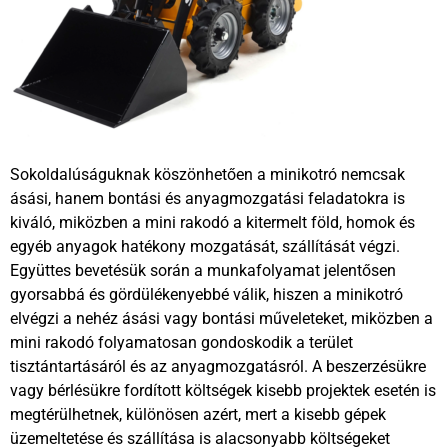
Sokoldalúságuknak köszönhetően a minikotró nemcsak
ásási, hanem bontási és anyagmozgatási feladatokra is
kiváló, miközben a mini rakodó a kitermelt föld, homok és
egyéb anyagok hatékony mozgatását, szállítását végzi.
Együttes bevetésük során a munkafolyamat jelentősen
gyorsabbá és gördülékenyebbé válik, hiszen a minikotró
elvégzi a nehéz ásási vagy bontási műveleteket, miközben a
mini rakodó folyamatosan gondoskodik a terület
tisztántartásáról és az anyagmozgatásról. A beszerzésükre
vagy bérlésükre fordított költségek kisebb projektek esetén is
megtérülhetnek, különösen azért, mert a kisebb gépek
üzemeltetése és szállítása is alacsonyabb költségeket