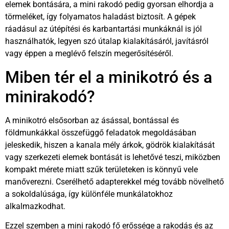
elemek bontására, a mini rakodó pedig gyorsan elhordja a
törmeléket, így folyamatos haladást biztosít. A gépek
ráadásul az útépítési és karbantartási munkáknál is jól
használhatók, legyen szó útalap kialakításáról, javításról
vagy éppen a meglévő felszín megerősítéséről.
Miben tér el a minikotró és a
minirakodó?
A minikotró elsősorban az ásással, bontással és
földmunkákkal összefüggő feladatok megoldásában
jeleskedik, hiszen a kanala mély árkok, gödrök kialakítását
vagy szerkezeti elemek bontását is lehetővé teszi, miközben
kompakt mérete miatt szűk területeken is könnyű vele
manőverezni. Cserélhető adapterekkel még tovább növelhető
a sokoldalúsága, így különféle munkálatokhoz
alkalmazkodhat.
Ezzel szemben a mini rakodó fő erőssége a rakodás és az