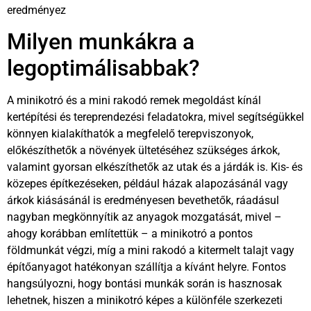
eredményez
Milyen munkákra a
legoptimálisabbak?
A minikotró és a mini rakodó remek megoldást kínál
kertépítési és tereprendezési feladatokra, mivel segítségükkel
könnyen kialakíthatók a megfelelő terepviszonyok,
előkészíthetők a növények ültetéséhez szükséges árkok,
valamint gyorsan elkészíthetők az utak és a járdák is. Kis- és
közepes építkezéseken, például házak alapozásánál vagy
árkok kiásásánál is eredményesen bevethetők, ráadásul
nagyban megkönnyítik az anyagok mozgatását, mivel –
ahogy korábban említettük – a minikotró a pontos
földmunkát végzi, míg a mini rakodó a kitermelt talajt vagy
építőanyagot hatékonyan szállítja a kívánt helyre. Fontos
hangsúlyozni, hogy bontási munkák során is hasznosak
lehetnek, hiszen a minikotró képes a különféle szerkezeti