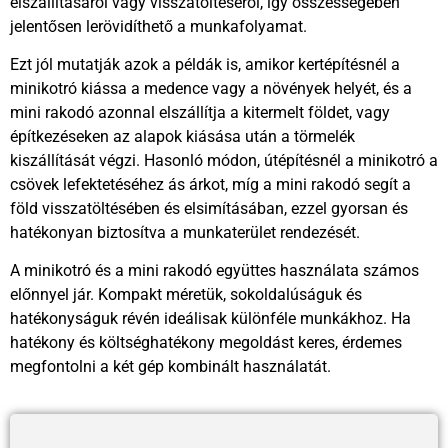
elszállításáról vagy visszatöltéséről, így összességében
jelentősen lerövidíthető a munkafolyamat.
Ezt jól mutatják azok a példák is, amikor kertépítésnél a
minikotró kiássa a medence vagy a növények helyét, és a
mini rakodó azonnal elszállítja a kitermelt földet, vagy
építkezéseken az alapok kiásása után a törmelék
kiszállítását végzi. Hasonló módon, útépítésnél a minikotró a
csövek lefektetéséhez ás árkot, míg a mini rakodó segít a
föld visszatöltésében és elsimításában, ezzel gyorsan és
hatékonyan biztosítva a munkaterület rendezését.
A minikotró és a mini rakodó együttes használata számos
előnnyel jár. Kompakt méretük, sokoldalúságuk és
hatékonyságuk révén ideálisak különféle munkákhoz. Ha
hatékony és költséghatékony megoldást keres, érdemes
megfontolni a két gép kombinált használatát.