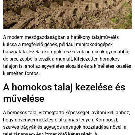
A modern mezőgazdaságban a hatékony talajművelés
kulcsa a megfelelő gépek, például minirakodógépek
használata. Ezek a kompakt eszközök nemcsak gyorsabbá,
de precízebbé is teszik a munkát, kifejezetten homokos
talajon is, ahol az egyenletes eloszlás és a kíméletes kezelés
kiemelten fontos.
A homokos talaj kezelése és
művelése
A homokos talaj vízmegtartó képességét javítani kell ahhoz,
hogy növénytermesztésre alkalmas legyen. Komposzt,
szerves trágyák és agyagos anyagok hozzáadása növeli a
talaj tápanyag- és vízmegkötő képességét. A