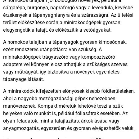
A homokos talajban jól boldoguló növények, például a
sárgarépa, burgonya, napraforgó vagy a levendula, kevésbé
érzékenyek a tápanyaghiányra és a szárazságra. Az ültetési
terület előkészítése során a minirakodógépek gyorsan
elegyengetik a talajt, és előkészítik a vetőágyakat.
A homokos talajban a tápanyagok gyorsan kimosódnak,
ezért rendszeres utánpótlásra van szükség. A
minirakodógépek trágyaszóró vagy komposztszóró
adaptereivel könnyen eloszlathatjuk a szükséges szerves
vagy műtrágyát, így biztosítva a növények egyenletes
tápanyagellátását.
A minirakodók kifejezetten előnyösek kisebb földterületeken,
ahol a nagyobb mezőgazdasági gépek nehezebben
manővereznek. Kompakt méretük lehetővé teszi a szűk
helyeken való munkát is, például fóliasátrak esetében. Az
olyan feladatok, mint a talajlazítás, árkok ásása vagy
anyagmozgatás, egyszerűen és gyorsan elvégezhetők velük.