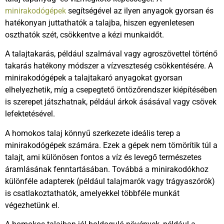
minirakodógépek
segítségével az ilyen anyagok gyorsan és
hatékonyan juttathatók a talajba, hiszen egyenletesen
oszthatók szét, csökkentve a kézi munkaidőt.
A talajtakarás, például szalmával vagy agroszövettel történő
takarás hatékony módszer a vízveszteség csökkentésére. A
minirakodógépek a talajtakaró anyagokat gyorsan
elhelyezhetik, míg a csepegtető öntözőrendszer kiépítésében
is szerepet játszhatnak, például árkok ásásával vagy csövek
lefektetésével.
A homokos talaj könnyű szerkezete ideális terep a
minirakodógépek számára. Ezek a gépek nem tömörítik túl a
talajt, ami különösen fontos a víz és levegő természetes
áramlásának fenntartásában. Továbbá a minirakodókhoz
különféle adapterek (például talajmarók vagy trágyaszórók)
is csatlakoztathatók, amelyekkel többféle munkát
végezhetünk el.