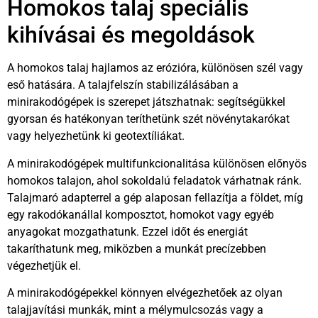
Homokos talaj speciális
kihívásai és megoldások
A homokos talaj hajlamos az erózióra, különösen szél vagy
eső hatására. A talajfelszín stabilizálásában a
minirakodógépek is szerepet játszhatnak: segítségükkel
gyorsan és hatékonyan teríthetünk szét növénytakarókat
vagy helyezhetünk ki geotextíliákat.
A minirakodógépek multifunkcionalitása különösen előnyös
homokos talajon, ahol sokoldalú feladatok várhatnak ránk.
Talajmaró adapterrel a gép alaposan fellazítja a földet, míg
egy rakodókanállal komposztot, homokot vagy egyéb
anyagokat mozgathatunk. Ezzel időt és energiát
takaríthatunk meg, miközben a munkát precízebben
végezhetjük el.
A minirakodógépekkel könnyen elvégezhetőek az olyan
talajjavítási munkák, mint a mélymulcsozás vagy a