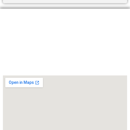
ELÉRHETŐSÉGEINK:
+36 30 8
26 5860
info@sherpagep.hu
1107 Budapest, Fogadó utca 4. A. ép. félemelet